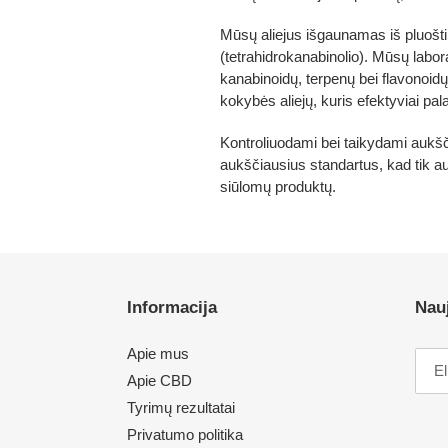
Mūsų aliejus išgaunamas iš pluošt
(tetrahidrokanabinolio). Mūsų labo
kanabinoidų, terpenų bei flavonoid
kokybės aliejų, kuris efektyviai p
Kontroliuodami bei taikydami aukšč
aukščiausius standartus, kad tik au
siūlomų produktų.
Informacija
Nauj
Apie mus
Apie CBD
Tyrimų rezultatai
Privatumo politika