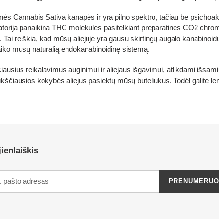
inės Cannabis Sativa kanapės ir yra pilno spektro, tačiau be psicho
ratorija panaikina THC molekules pasitelkiant preparatinės CO2 chroma
ų. Tai reiškia, kad mūsų aliejuje yra gausu skirtingų augalo kanabino
alaiko mūsų natūralią endokanabinoidinę sistemą.
iausius reikalavimus auginimui ir aliejaus išgavimui, atlikdami išsa
kščiausios kokybės aliejus pasiektų mūsų buteliukus. Todėl galite len
ienlaiškis
PRENUMERUO