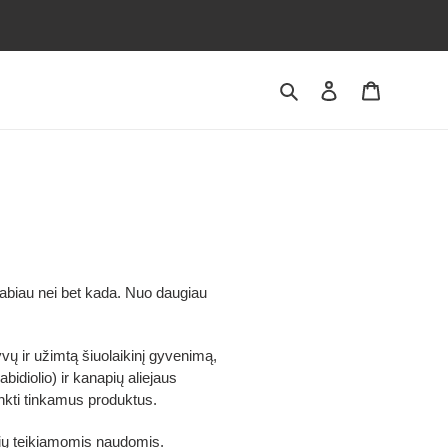
Ieškoti
Prisijungti
Krepšelis
abiau nei bet kada. Nuo daugiau
vų ir užimtą šiuolaikinį gyvenimą,
diolio) ir kanapių aliejaus
nkti tinkamus produktus.
ių teikiamomis naudomis.