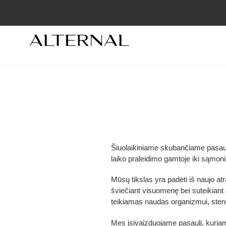
Eiti
į
turinį
Šiuolaikiniame skubančiame pasauly
laiko praleidimo gamtoje iki sąmon
Mūsų tikslas yra padėti iš naujo at
šviečiant visuomenę bei suteikian
teikiamas naudas organizmui, sten
Mes įsivaizduojame pasaulį, kuri