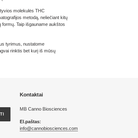
aktyvios molekulės THC
tografijos metodą, neliečiant kitų
idų formų. Taip išgauname aukštos
mius tyrimus, nustatome
gvai rinktis bet kurį iš mūsų
Kontaktai
MB Canno Biosciences
TI
El.paštas:
info@cannobiosciences.com