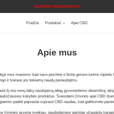
Sandėlio Išpardavimas!
Pradžia
Produktai
Apie CBD
Apie mus
je mes manome, kad savo psichine ir fizine gerove turime rūpintis l
ingo ir tvaraus jos teikiamų naudų panaudojimo.
rasti šį nuo senų laikų naudojamą aliejų gyvenantiems dinamišką, akty
t aukščiausios kokybės produktus. Šviesdami žmones apie CBD (kanabi
giamės padėti paprastai suprasti CBD naudas, kad galėtumėte pasiri
ame žmonės gyvena sveikiau, naudodamiesi gamtoje užaugintų kanap