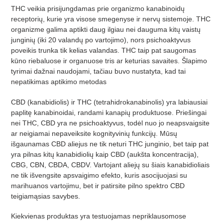
THC veikia prisijungdamas prie organizmo kanabinoidų
receptorių, kurie yra visose smegenyse ir nervų sistemoje. THC
organizme galima aptikti daug ilgiau nei dauguma kitų vaistų
junginių (iki 20 valandų po vartojimo), nors psichoaktyvus
poveikis trunka tik kelias valandas. THC taip pat saugomas
kūno riebaluose ir organuose tris ar keturias savaites. Šlapimo
tyrimai dažnai naudojami, tačiau buvo nustatyta, kad tai
nepatikimas aptikimo metodas
CBD (kanabidiolis) ir THC (tetrahidrokanabinolis) yra labiausiai
paplitę kanabinoidai, randami kanapių produktuose. Priešingai
nei THC, CBD yra ne psichoaktyvus, todėl nuo jo neapsvaigsite
ar neigiamai nepaveiksite kognityvinių funkcijų. Mūsų
išgaunamas CBD aliejus ne tik neturi THC junginio, bet taip pat
yra pilnas kitų kanabidiolių kaip CBD (aukšta koncentracija),
CBG, CBN, CBDA, CBDV. Vartojant aliejų su šiais kanabidioliais
ne tik išvengsite apsvaigimo efekto, kuris asocijuojasi su
marihuanos vartojimu, bet ir patirsite pilno spektro CBD
teigiamąsias savybes.
Kiekvienas produktas yra testuojamas nepriklausomose