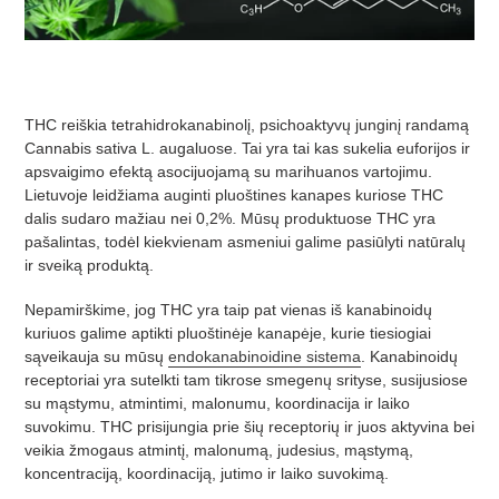
THC reiškia tetrahidrokanabinolį, psichoaktyvų junginį randamą
Cannabis sativa L. augaluose. Tai yra tai kas sukelia euforijos ir
apsvaigimo efektą asocijuojamą su marihuanos vartojimu.
Lietuvoje leidžiama auginti pluoštines kanapes kuriose THC
dalis sudaro mažiau nei 0,2%. Mūsų produktuose THC yra
pašalintas, todėl kiekvienam asmeniui galime pasiūlyti natūralų
ir sveiką produktą.
Nepamirškime, jog THC yra taip pat vienas iš kanabinoidų
kuriuos galime aptikti pluoštinėje kanapėje, kurie tiesiogiai
sąveikauja su mūsų
endokanabinoidine sistem
a
. Kanabinoidų
receptoriai yra sutelkti tam tikrose smegenų srityse, susijusiose
su mąstymu, atmintimi, malonumu, koordinacija ir laiko
suvokimu. THC prisijungia prie šių receptorių ir juos aktyvina bei
veikia žmogaus atmintį, malonumą, judesius, mąstymą,
koncentraciją, koordinaciją, jutimo ir laiko suvokimą.